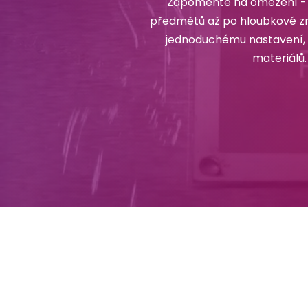
Zapomeňte na omezení - 
předmětů až po hloubkové zna
jednoduchému nastavení, l
materiálů.