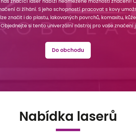
náš značící laser nabízí neomezené možnosti značení! 
čení či žíhání. S jeho schopností pracovat s kovy umožňuj
ze značit i do plastu, lakovaných povrchů, komaxitu, ků
 Objednejte si tento univerzální nástroj pro vaše značení 
Do obchodu
Nabídka laserů