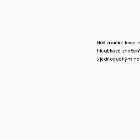
Náš značící laser
hloubkové značení, 
S jednoduchým nas