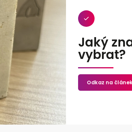
Jaký znač
vybrat?
Odkaz na článe