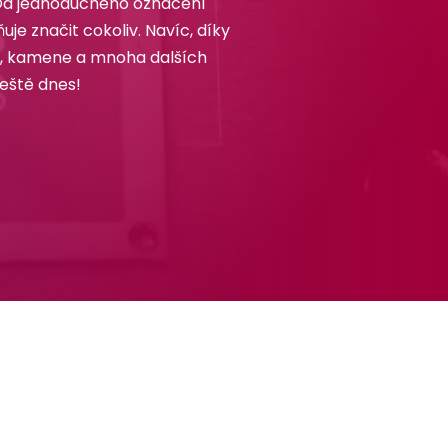
Od jednoduchého označení
e značit cokoliv. Navíc, díky
že, kamene a mnoha dalších
ještě dnes!