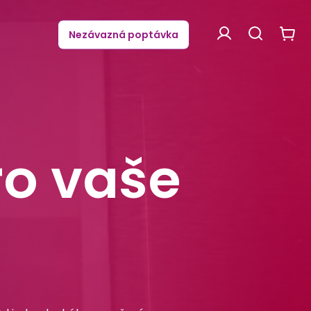
Nezávazná poptávka
ínky
Kontakty
ro vaše