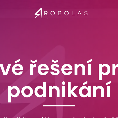
ačící laser
Příslušenství
Obchodní podm
vé řešení p
podnikání