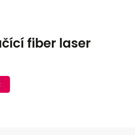
ící fiber laser
k