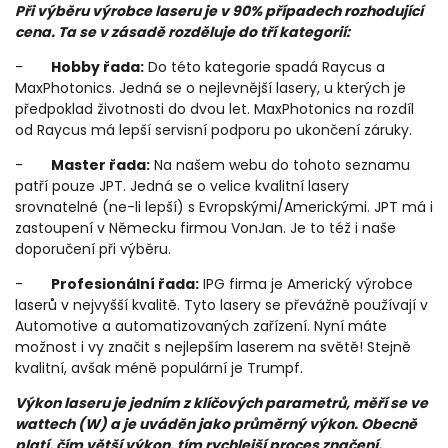
Při výběru výrobce laseru je v 90% případech rozhodující
cena. Ta se v zásadě rozděluje do tří kategorií:
-
Hobby řada:
Do této kategorie spadá Raycus a
MaxPhotonics. Jedná se o nejlevnější lasery, u kterých je
předpoklad životnosti do dvou let. MaxPhotonics na rozdíl
od Raycus má lepší servisní podporu po ukončení záruky.
-
Master řada:
Na našem webu do tohoto seznamu
patří pouze JPT. Jedná se o velice kvalitní lasery
srovnatelné (ne-li lepší) s Evropskými/Americkými. JPT má i
zastoupení v Německu firmou VonJan. Je to též i naše
doporučení při výběru.
-
Profesionální řada:
IPG firma je Americký výrobce
laserů v nejvyšší kvalitě. Tyto lasery se převážně používají v
Automotive a automatizovaných zařízení. Nyní máte
možnost i vy značit s nejlepším laserem na světě! Stejně
kvalitní, avšak méně populární je Trumpf.
Výkon laseru je jedním z klíčových parametrů, měří se ve
wattech (W) a je uváděn jako průměrný výkon. Obecně
platí, čím větší výkon, tím rychlejší proces značení.