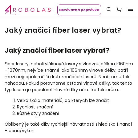
Nezávazná poptávka
Jaký značicí fiber laser vybrat?
Jaký značicí fiber laser vybrat?
Fiber lasery, neboli vláknové lasery s vlnovou délkou 1060nm
- 1070nm, nejvíce známé jako 1064nm vlnové délky, patří
mezi nejpopulárnější druh značících laserů. Není tomu tak
náhodou. Pokud porovnáme ostatní vlnové délky, tak tento
typ laseru je populární hlavně díky několika faktorům.
Velká škála materiálů, do kterých lze značit
Rychlost značení
Různé styly značení
Oblíbený je také díky rychlejší návratnosti z hlediska financí
– cena/výkon.