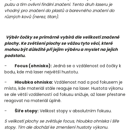
pulzu a tím ovlivní finální značení. Tento druh laseru je
vhodný pro značení do plastů a barevného značení do
různých kovů (nerez, titan).
Výběr čočky se primárně vybírá dle velikosti značené
plochy. Ke zvětšení plochy se vážou tyto věci, které
mohou být důležité při jejím výběru a myslet na jejich
podstatu.
-
Focus (ohnisko):
Jedná se o vzdálenost od čočky k
bodu, kde má laser největší hustotu.
-
Hloubka ohniska:
Vzdálenost nad a pod fokusem je
místo, kde materiál stále reaguje na laser. Hustota výkonu
se ale větší vzdáleností od fokusu snižuje, až laser přestane
reagovat na materiál úplně.
-
Šíře stopy:
Velikost stopy v absolutním fokusu.
S velikostí plochy se zvětšuje focus, hloubka ohniska i šíře
stopy. Tím ale dochází ke zmenšení hustoty výkonu.