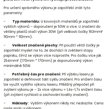
Pro určení správného výkonu je zapotřebí znát tyto
parametry:
-
Typ materiálu:
U kovových materiálů je zapotřebí
vyšších výkonů – doporučení je 50W a více. U značení do
většiny plastů stačí výkon 30W (při velikosti čočky 163mmF
110mm * 110mm).
-
Velikost značené plochy:
Při použití větší čočky je
zapotřebí myslet na to, že dochází i k zvětšení stopy
paprsku, čímž se výkon více rozprostře. Pro čočku více jak
254mmF (170mm * 170mm) je doporučovaný výkon
minimálně 50W.
-
Potřebný čas pro značení:
Při výběru laseru je
zapotřebí si definovat takt cyklu značení. Pro snížení času
lze využít vyššího výkonu laseru. Přibližný přepočet při
zvýšení výkonu je – 2x více výkonu = 1,4x-1,7x snížení času
(při zvýšení rychlosti a zachování kvality značení).
-
Náklady:
Vyšším výkonem nikdy nic nezkazíte. Cena
roste spolu s výkonem.